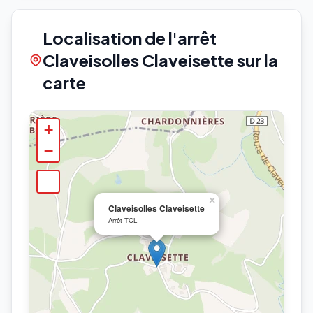
Localisation de l'arrêt
Claveisolles Claveisette sur la
carte
+
−
×
Claveisolles Claveisette
Arrêt TCL