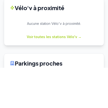
Vélo'v à proximité
Aucune station Vélo'v à proximité.
Voir toutes les stations Vélo'v →
Parkings proches
Cuire
P+R
Capacité : 78
51 places dispo
♿ 2 places PMR
Vaulx en Velin La Soie
P+R