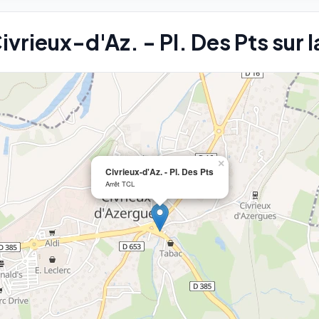
ivrieux-d'Az. - Pl. Des Pts sur l
×
Civrieux-d'Az. - Pl. Des Pts
Arrêt TCL