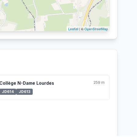
Leaflet
| ©
OpenStreetMap
259 m
Collège N-Dame Lourdes
JD614
JD613