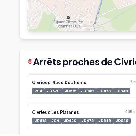
Arrêts proches de Civri
2 
Civrieux Place Des Ponts
204
JD620
JD615
JD849
JD473
JD848
469 
Civrieux Les Platanes
JD618
204
JD620
JD473
JD849
JD848