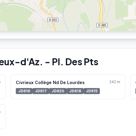
eux-d'Az. - Pl. Des Pts
m
242 m
Civrieux Collège Nd De Lourdes
JD616
JD617
JD620
JD618
JD615
m