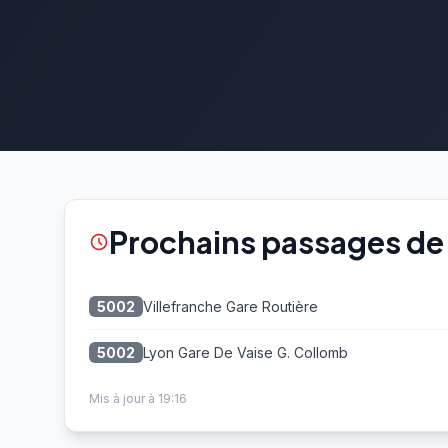
Prochains passages de l
Villefranche Gare Routière
5002
Lyon Gare De Vaise G. Collomb
5002
Mis à jour à 19:16