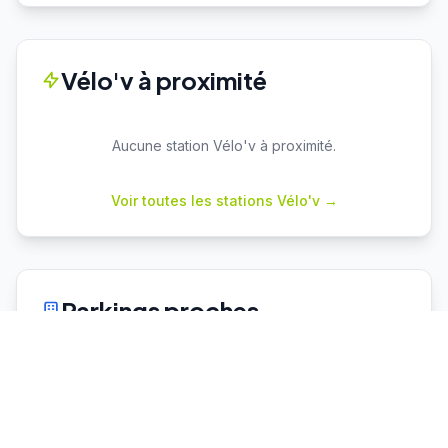
Vélo'v à proximité
Aucune station Vélo'v à proximité.
Voir toutes les stations Vélo'v →
Parkings proches
Cuire
P+R
Capacité : 78
42 places dispo
♿ 2 places PMR