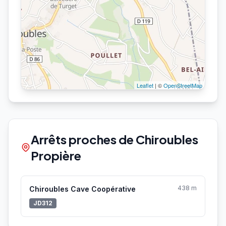
Leaflet
| ©
OpenStreetMap
Arrêts proches de Chiroubles
Propière
438 m
Chiroubles Cave Coopérative
JD312