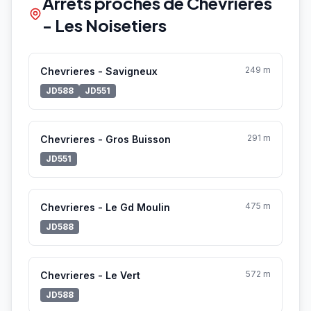
Arrêts proches de Chevrieres
- Les Noisetiers
249 m
Chevrieres - Savigneux
JD588
JD551
291 m
Chevrieres - Gros Buisson
JD551
475 m
Chevrieres - Le Gd Moulin
JD588
572 m
Chevrieres - Le Vert
JD588