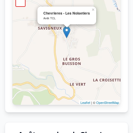
×
Chevrieres - Les Noisetiers
Arrêt TCL
Leaflet
| ©
OpenStreetMap