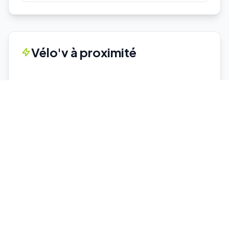
Vélo'v à proximité
Aucune station Vélo'v à proximité.
Voir toutes les stations Vélo'v →
Parkings proches
Cuire
P+R
Capacité : 78
63 places dispo
♿ 2 places PMR