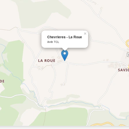
×
Chevrieres - La Roue
Arrêt TCL