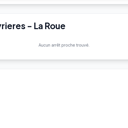
rieres - La Roue
Aucun arrêt proche trouvé.
Aucune station Vélo'v à proximité.
Voir toutes les stations Vélo'v →