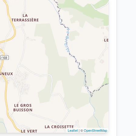
Leaflet
| ©
OpenStreetMap