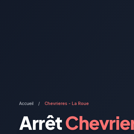
Accueil
/
Chevrieres - La Roue
Arrêt
Chevrie