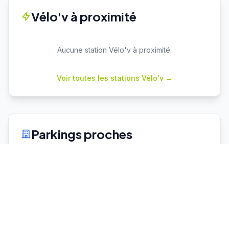
Vélo'v à proximité
Aucune station Vélo'v à proximité.
Voir toutes les stations Vélo'v →
Parkings proches
Cuire
P+R
Capacité : 78
52 places dispo
♿ 2 places PMR
Vaulx en Velin La Soie
P+R