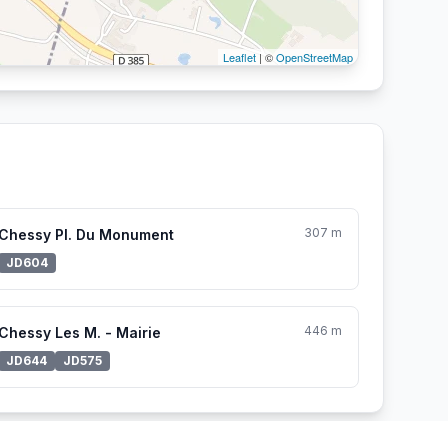
Leaflet
| ©
OpenStreetMap
307 m
Chessy Pl. Du Monument
JD604
446 m
Chessy Les M. - Mairie
JD644
JD575