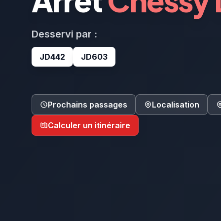
Arrêt
Chessy 
Desservi par :
JD442
JD603
Prochains passages
Localisation
Calculer un itinéraire