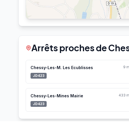
Arrêts proches de Ches
9 
Chessy-Les-M. Les Ecublisses
JD423
433 
Chessy-Les-Mines Mairie
JD423