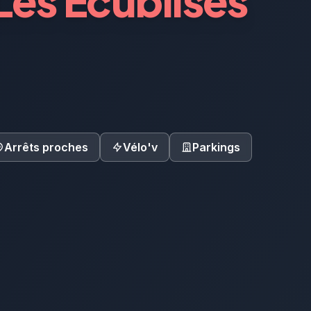
Les Ecublises
Arrêts proches
Vélo'v
Parkings