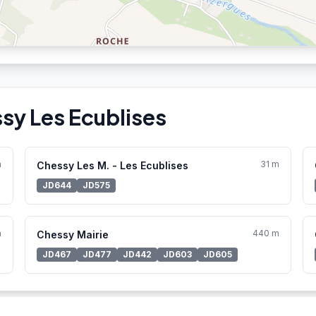
sy Les Ecublises
m
31 m
Chessy Les M. - Les Ecublises
JD644
JD575
m
440 m
Chessy Mairie
JD467
JD477
JD442
JD603
JD605