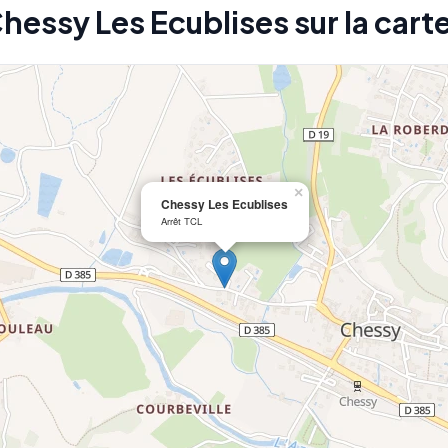
Chessy Les Ecublises sur la cart
×
Chessy Les Ecublises
Arrêt TCL