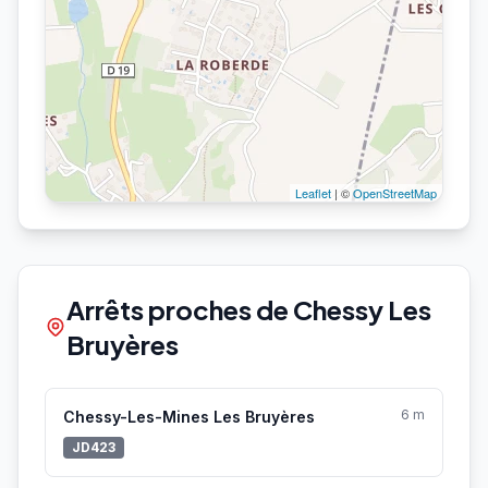
Leaflet
| ©
OpenStreetMap
Arrêts proches de Chessy Les
Bruyères
6 m
Chessy-Les-Mines Les Bruyères
JD423