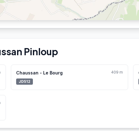
ussan Pinloup
m
409 m
Chaussan - Le Bourg
JD512
m