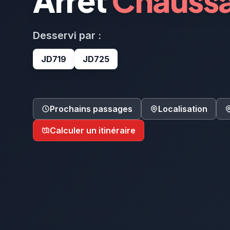
Arrêt
Chaussa
Desservi par :
JD719
JD725
Prochains passages
Localisation
Calculer un itinéraire