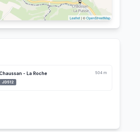
Leaflet
| ©
OpenStreetMap
504 m
Chaussan - La Roche
JD512