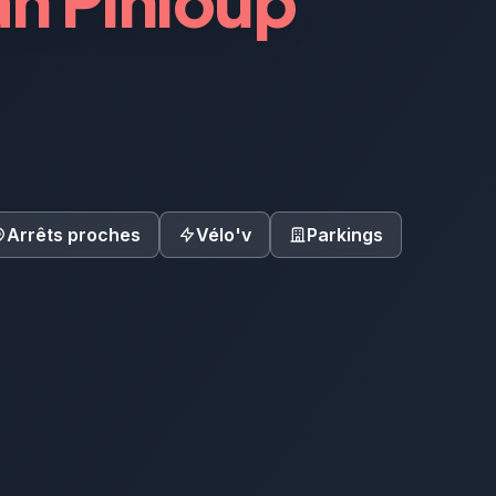
n Pinloup
Arrêts proches
Vélo'v
Parkings