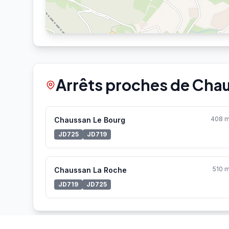
Arrêts proches de Cha
408 
Chaussan Le Bourg
JD725
JD719
510 
Chaussan La Roche
JD719
JD725