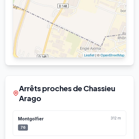
Leaflet
| ©
OpenStreetMap
Arrêts proches de Chassieu
Arago
312 m
Montgolfier
76