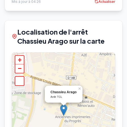
Mis à jour à 04:26
Actualiser
Localisation de l'arrêt
Chassieu Arago sur la carte
+
−
×
Chassieu Arago
Arrêt TCL