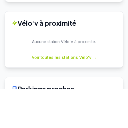
Vélo'v à proximité
Aucune station Vélo'v à proximité.
Voir toutes les stations Vélo'v →
Parkings proches
Cuire
P+R
Capacité : 78
0 place dispo
♿ 2 places PMR