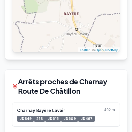
Leaflet
| ©
OpenStreetMap
Arrêts proches de Charnay
Route De Châtillon
492 m
Charnay Bayère Lavoir
JD849
218
JD615
JD609
JD467