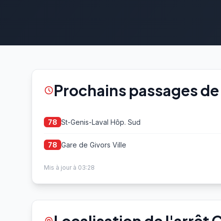
Prochains passages de 
St-Genis-Laval Hôp. Sud
78
Gare de Givors Ville
78
Mis à jour à 03:28