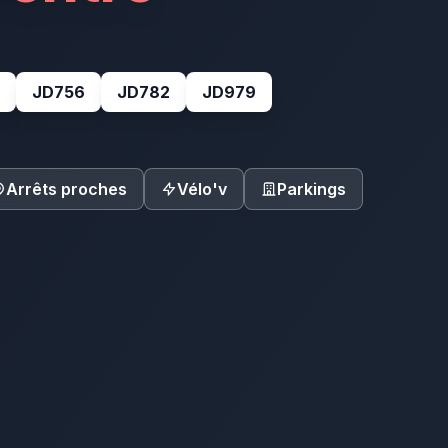
JD756
JD782
JD979
Arrêts proches
Vélo'v
Parkings