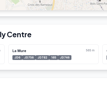
ly Centre
m
565 m
La Mure
JD6
JD756
JD782
165
JD746
Aucune station Vélo'v à proximité.