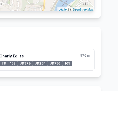
Leaflet
| ©
OpenStreetMap
576 m
Charly Eglise
78
15E
JD979
JD264
JD756
165