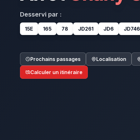
Desservi par :
15E
165
78
JD261
JD6
JD746
Prochains passages
Localisation
Calculer un itinéraire