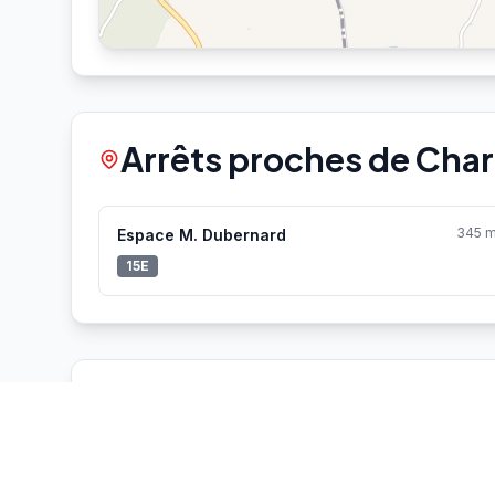
Arrêts proches de Char
345 
Espace M. Dubernard
15E
Vélo'v à proximité