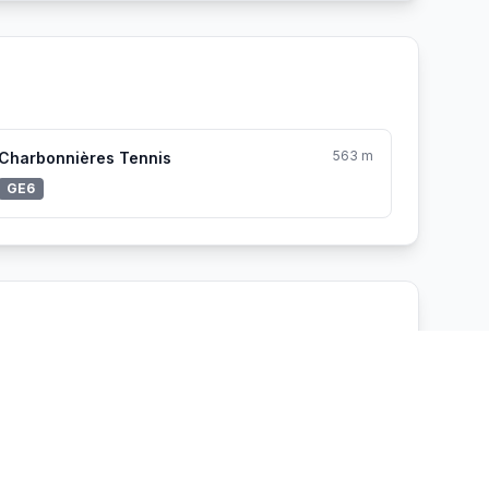
563 m
Charbonnières Tennis
GE6