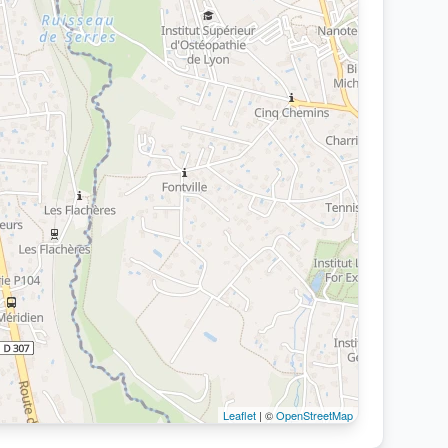
Leaflet
| ©
OpenStreetMap