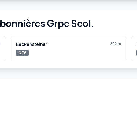
rbonnières Grpe Scol.
m
322 m
Beckensteiner
GE6
Aucune station Vélo'v à proximité.
Voir toutes les stations Vélo'v →