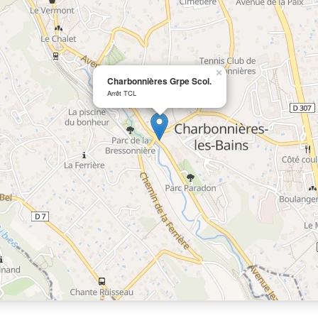
×
Charbonnières Grpe Scol.
Arrêt TCL