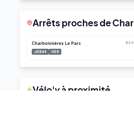
Arrêts proches de Cha
83 
Charbonnières Le Parc
JD844
GE6
Vélo'v à proximité