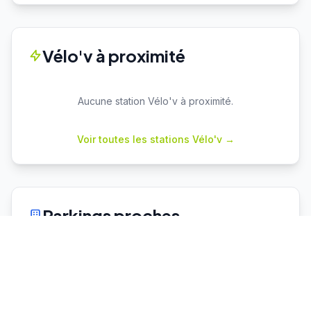
Vélo'v à proximité
Aucune station Vélo'v à proximité.
Voir toutes les stations Vélo'v →
Parkings proches
Cuire
P+R
Capacité : 78
62 places dispo
♿ 2 places PMR