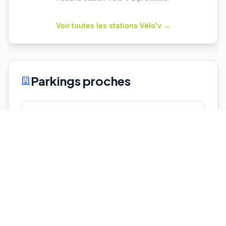
Voir toutes les stations Vélo'v →
Parkings proches
Vaulx en Velin La Soie
P+R
Capacité : 460
440 places dispo
♿ 10 places PMR
Laurent Bonnevay
P+R
Capacité : 611
♿ 20 places PMR