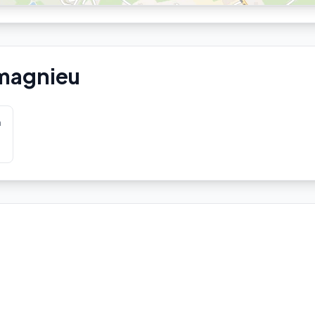
amagnieu
m
Aucune station Vélo'v à proximité.