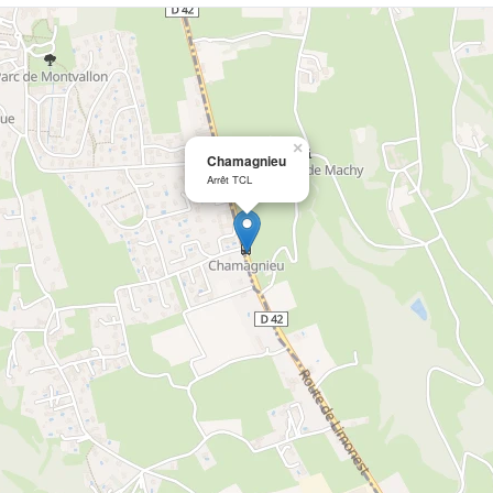
×
Chamagnieu
Arrêt TCL