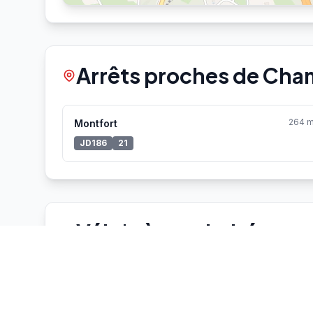
Arrêts proches de Ch
264 
Montfort
JD186
21
Vélo'v à proximité