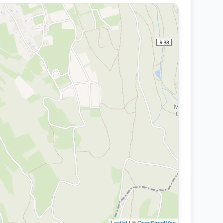
Leaflet
| ©
OpenStreetMap