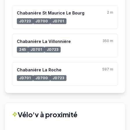
2 m
Chabanière St Maurice Le Bourg
JD723
JD700
JD701
350 m
Chabanière La Villonnière
245
JD701
JD723
597 m
Chabanière La Roche
JD701
JD700
JD723
Vélo'v à proximité