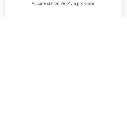
Aucune station Vélo'v à proximité.
Voir toutes les stations Vélo'v →
Parkings proches
Vaulx en Velin La Soie
P+R
Capacité : 460
443 places dispo
♿ 10 places PMR
Laurent Bonnevay
P+R
Capacité : 611
♿ 20 places PMR