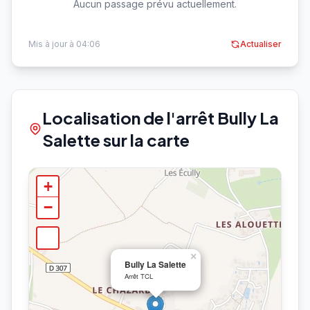
Aucun passage prévu actuellement.
Mis à jour à 04:06
Actualiser
Localisation de l'arrêt Bully La
Salette sur la carte
+
−
×
Bully La Salette
Arrêt TCL