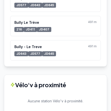
JD577
JD643
JD645
491 m
Bully Le Trève
216
JD411
JD407
491 m
Bully - Le Treve
JD643
JD577
JD645
Vélo'v à proximité
Aucune station Vélo'v à proximité.