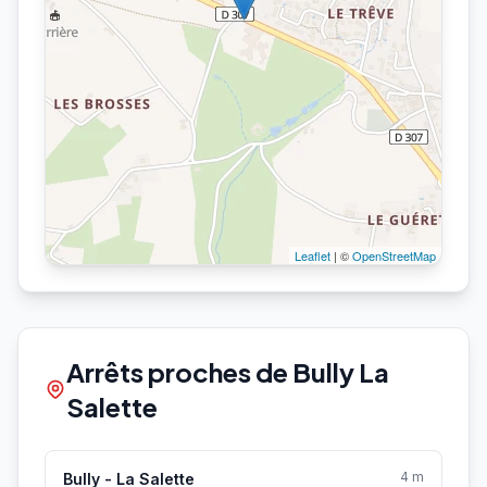
Leaflet
| ©
OpenStreetMap
Arrêts proches de Bully La
Salette
4 m
Bully - La Salette