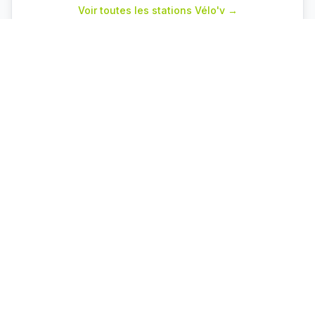
Voir toutes les stations Vélo'v →
Parkings proches
Cuire
P+R
Capacité : 78
70 places dispo
♿ 2 places PMR
Vaulx en Velin La Soie
P+R
Capacité : 460
460 places dispo
♿ 10 places PMR
Grézieu la Varenne
P+R
Capacité : 67