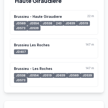
Haute Giraudière
22 m
Brussieu - Haute Giraudiere
JD569
JD554
JD538
243
JD639
JD519
JD573
JD539
147 m
Brussieu Les Roches
JD407
147 m
Brussieu - Les Roches
JD538
JD554
JD519
JD639
JD569
JD539
JD573