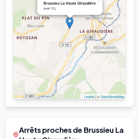
Brussieu La Haute Giraudière
Arrêt TCL
Leaflet
| ©
OpenStreetMap
Arrêts proches de Brussieu La