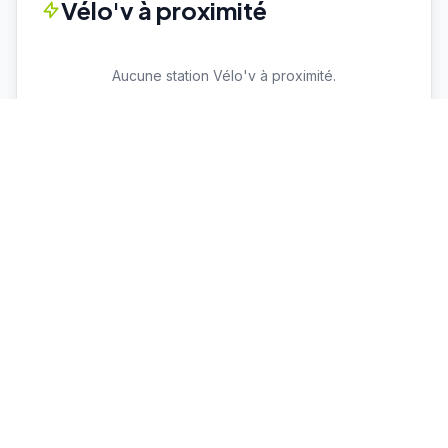
Vélo'v à proximité
Aucune station Vélo'v à proximité.
Voir toutes les stations Vélo'v →
Parkings proches
Cuire
P+R
Capacité : 78
35 places dispo
♿ 2 places PMR
Vaulx en Velin La Soie
P+R
Capacité : 460
228 places dispo