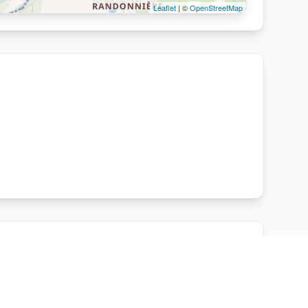
Leaflet
| ©
OpenStreetMap