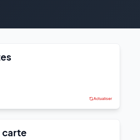
tes
Actualiser
a carte