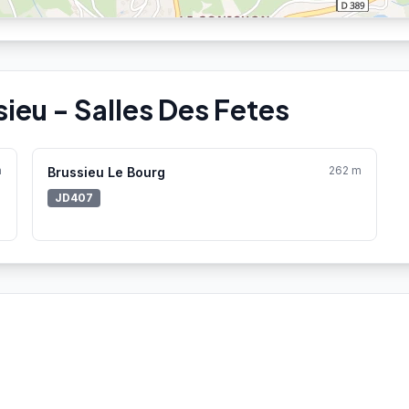
ieu - Salles Des Fetes
m
262 m
Brussieu Le Bourg
JD407
Aucune station Vélo'v à proximité.