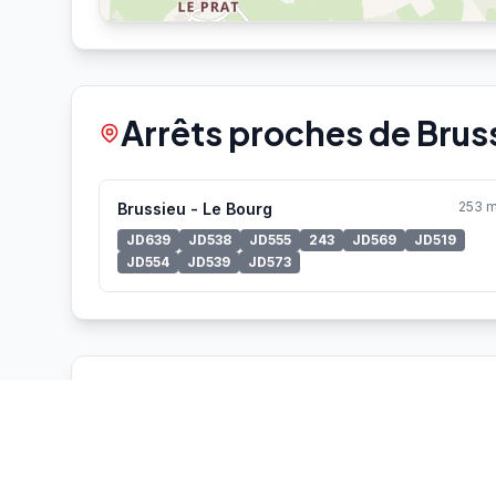
Arrêts proches de Bruss
253 
Brussieu - Le Bourg
JD639
JD538
JD555
243
JD569
JD519
JD554
JD539
JD573
Vélo'v à proximité