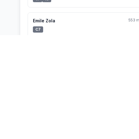
553 
Emile Zola
C7
Vélo'v à proximité
406 
18001 - PIERRE BÉNITE - EUROPE
10 vélos
5 place