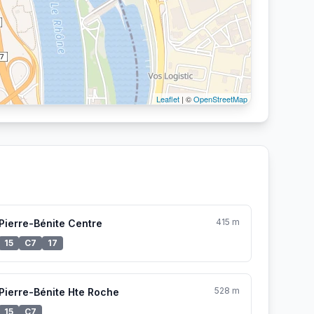
Leaflet
| ©
OpenStreetMap
415 m
Pierre-Bénite Centre
15
C7
17
528 m
Pierre-Bénite Hte Roche
15
C7