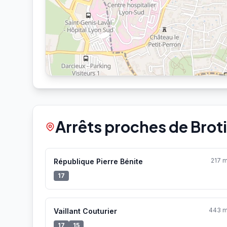
Arrêts proches de Broti
217 
République Pierre Bénite
17
443 
Vaillant Couturier
17
15