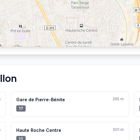
llon
m
265 m
Gare de Pierre-Bénite
17
m
501 m
Haute Roche Centre
17