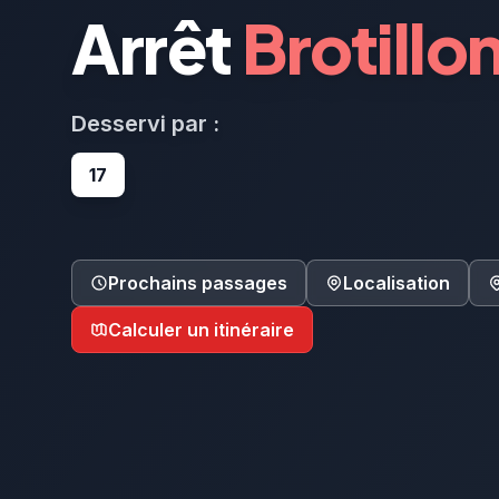
Arrêt
Brotillo
Desservi par :
17
Prochains passages
Localisation
Calculer un itinéraire