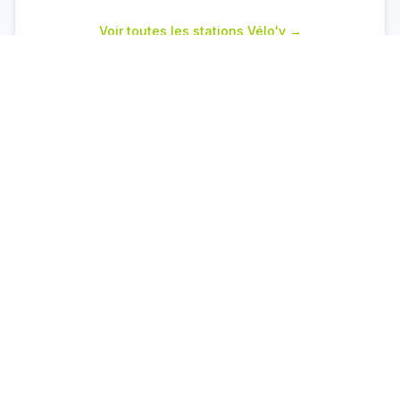
Voir toutes les stations Vélo'v →
Parkings proches
Cuire
P+R
Capacité : 78
70 places dispo
♿ 2 places PMR
Vaulx en Velin La Soie
P+R
Capacité : 460
460 places dispo
♿ 10 places PMR
Grézieu la Varenne
P+R