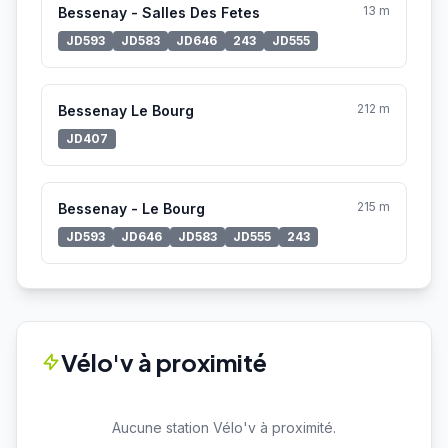
13 m
Bessenay - Salles Des Fetes
JD593
JD583
JD646
243
JD555
212 m
Bessenay Le Bourg
JD407
215 m
Bessenay - Le Bourg
JD593
JD646
JD583
JD555
243
Vélo'v à proximité
Aucune station Vélo'v à proximité.