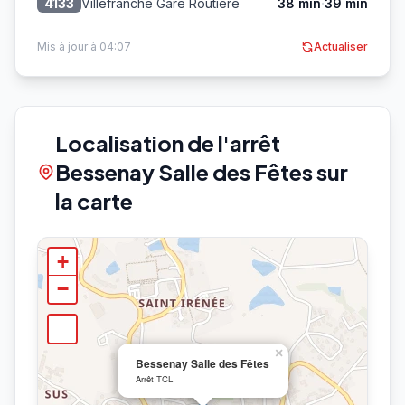
·
Villefranche Gare Routière
38 min
39 min
4133
Mis à jour à 04:07
Actualiser
Localisation de l'arrêt
Bessenay Salle des Fêtes sur
la carte
+
−
×
Bessenay Salle des Fêtes
Arrêt TCL