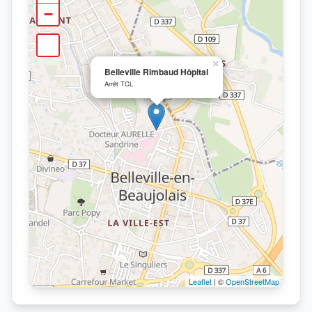
−
×
Belleville Rimbaud Hôpital
Arrêt TCL
Leaflet
| ©
OpenStreetMap