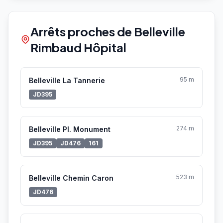
Arrêts proches de Belleville
Rimbaud Hôpital
95 m
Belleville La Tannerie
JD395
274 m
Belleville Pl. Monument
JD395
JD476
161
523 m
Belleville Chemin Caron
JD476