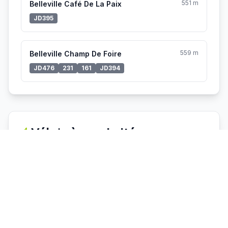
551 m
Belleville Café De La Paix
JD395
559 m
Belleville Champ De Foire
JD476
231
161
JD394
Vélo'v à proximité
Aucune station Vélo'v à proximité.
Voir toutes les stations Vélo'v →