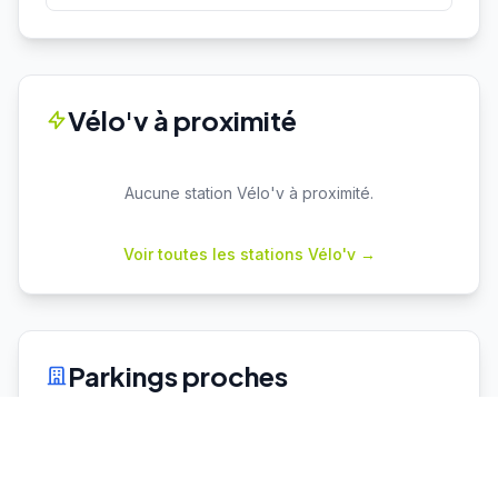
Vélo'v à proximité
Aucune station Vélo'v à proximité.
Voir toutes les stations Vélo'v →
Parkings proches
Vaulx en Velin La Soie
P+R
Capacité : 460
443 places dispo