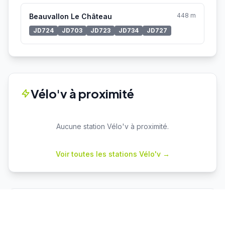
448 m
Beauvallon Le Château
JD724
JD703
JD723
JD734
JD727
Vélo'v à proximité
Aucune station Vélo'v à proximité.
Voir toutes les stations Vélo'v →
Parkings proches