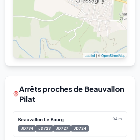
Leaflet
| ©
OpenStreetMap
Arrêts proches de Beauvallon
Pilat
94 m
Beauvallon Le Bourg
JD734
JD723
JD727
JD724