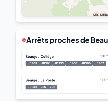
Arrêts proches de Beauj
138 
Beaujeu Collège
JD368
JD365
JD393
JD366
JD369
JD367
482 
Beaujeu La Poste
JD333
235
236