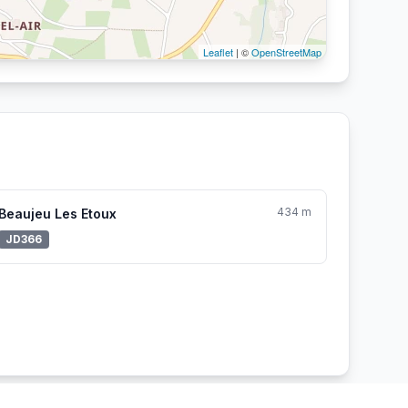
Leaflet
| ©
OpenStreetMap
434 m
Beaujeu Les Etoux
JD366