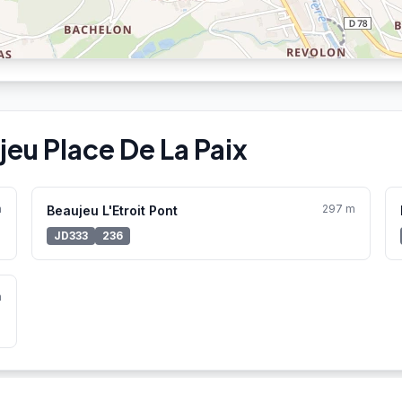
eu Place De La Paix
m
297 m
Beaujeu L'Etroit Pont
JD333
236
m