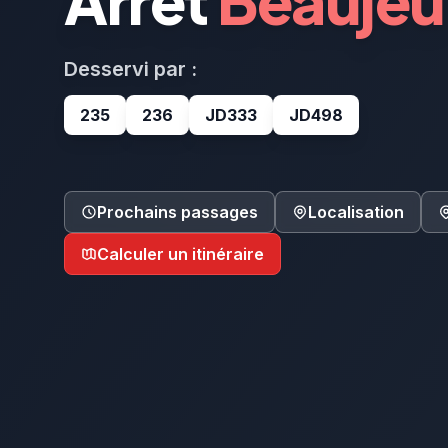
Arrêt
Beaujeu 
Desservi par :
235
236
JD333
JD498
Prochains passages
Localisation
Calculer un itinéraire