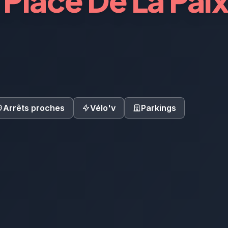
Place De La Pai
Arrêts proches
Vélo'v
Parkings