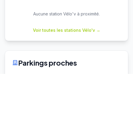
Aucune station Vélo'v à proximité.
Voir toutes les stations Vélo'v →
Parkings proches
Cuire
P+R
Capacité : 78
47 places dispo
♿ 2 places PMR
Vaulx en Velin La Soie
P+R
Capacité : 460
308 places dispo
♿ 10 places PMR