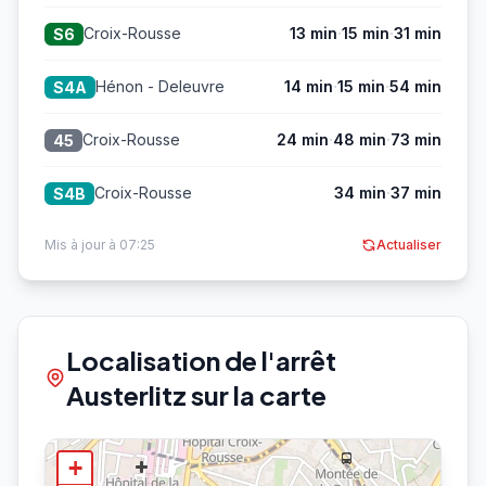
·
·
Croix-Rousse
13 min
15 min
31 min
S6
·
·
Hénon - Deleuvre
14 min
15 min
54 min
S4A
·
·
Croix-Rousse
24 min
48 min
73 min
45
·
Croix-Rousse
34 min
37 min
S4B
Mis à jour à 07:25
Actualiser
Localisation de l'arrêt
Austerlitz sur la carte
+