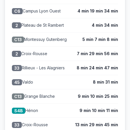
·
·
Campus Lyon Ouest
4 min
19 min
34 min
C6
·
Plateau de St Rambert
4 min
34 min
2
·
·
Montessuy Gutenberg
5 min
7 min
8 min
C13
·
·
Croix-Rousse
7 min
29 min
56 min
2
·
·
Rillieux - Les Alagniers
8 min
24 min
47 min
33
·
Valdo
8 min
31 min
45
·
·
Grange Blanche
9 min
10 min
25 min
C13
·
·
Hénon
9 min
10 min
11 min
S4B
·
·
Croix-Rousse
13 min
29 min
45 min
33