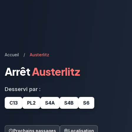
Accueil
/
Austerlitz
Arrêt
Austerlitz
Desservi par :
C13
PL2
S4A
S4B
S6
Prochains passages
Localisation