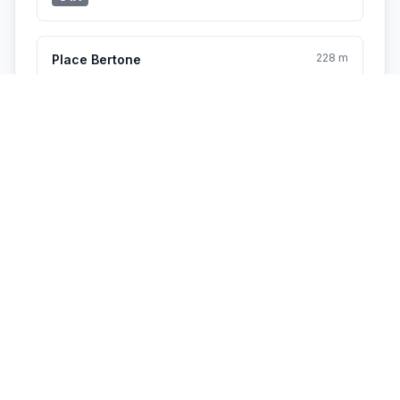
228 m
Place Bertone
PL2
C13
236 m
Ivry
C13
S4A
Vélo'v à proximité
88 m
4041 - BOUSSANGES / AUSTERLITZ
0 vélo
18 places