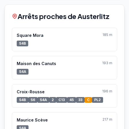
Arrêts proches de Austerlitz
185 m
Square Mora
S4B
193 m
Maison des Canuts
S4A
196 m
Croix-Rousse
S4B
S6
S4A
2
C13
45
33
C
PL2
217 m
Maurice Scève
S4A