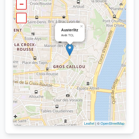
−
×
Austerlitz
Arrêt TCL
Leaflet
| ©
OpenStreetMap