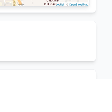
Leaflet
| ©
OpenStreetMap