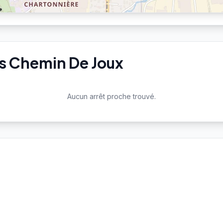
as Chemin De Joux
Aucun arrêt proche trouvé.
Aucune station Vélo'v à proximité.
Voir toutes les stations Vélo'v →