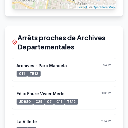
Leaflet
| ©
OpenStreetMap
Arrêts proches de Archives
Departementales
54 m
Archives - Parc Mandela
C11
TB12
186 m
Félix Faure Vivier Merle
JD980
C25
C7
C11
TB12
274 m
La Villette