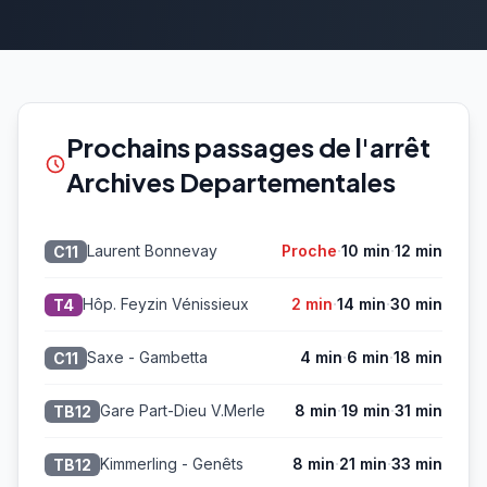
Prochains passages de l'arrêt
Archives Departementales
·
·
Laurent Bonnevay
Proche
10 min
12 min
C11
·
·
Hôp. Feyzin Vénissieux
2 min
14 min
30 min
T4
·
·
Saxe - Gambetta
4 min
6 min
18 min
C11
·
·
Gare Part-Dieu V.Merle
8 min
19 min
31 min
TB12
·
·
Kimmerling - Genêts
8 min
21 min
33 min
TB12