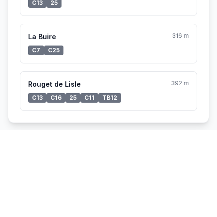
C13
25
316 m
La Buire
C7
C25
392 m
Rouget de Lisle
C13
C16
25
C11
TB12
Vélo'v à proximité
140 m
3066 - KIMMERLING / FAURE
18 vélos
1 place