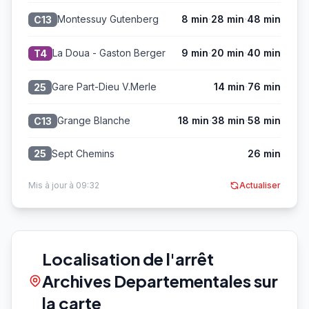
·
·
Montessuy Gutenberg
8 min
28 min
48 min
C13
·
·
La Doua - Gaston Berger
9 min
20 min
40 min
T4
·
Gare Part-Dieu V.Merle
14 min
76 min
25
·
·
Grange Blanche
18 min
38 min
58 min
C13
Sept Chemins
26 min
25
Mis à jour à 09:32
Actualiser
Localisation de l'arrêt
Archives Departementales sur
la carte