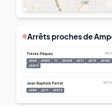
Arrêts proches de Amp
114 
Trèves Pâques
JD54
JD815
71
JD208
JD71
JD70
JD182
JD973
277 
Jean Baptiste Perret
JD56
JD71
JD973