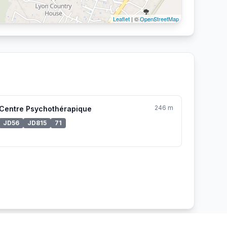
Leaflet
| ©
OpenStreetMap
246 m
Centre Psychothérapique
JD56
JD815
71