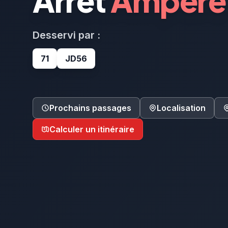
Arrêt
Ampère
Desservi par :
71
JD56
Prochains passages
Localisation
Calculer un itinéraire