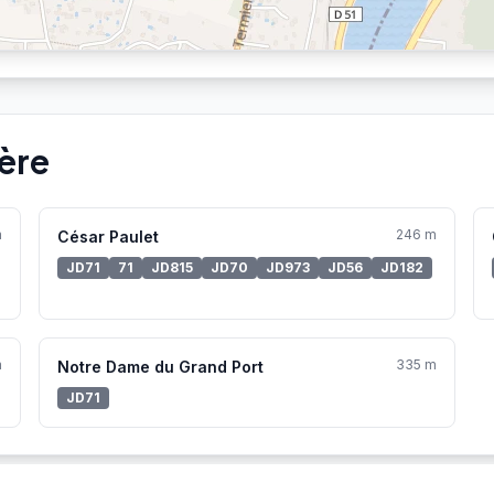
ère
m
246 m
César Paulet
JD71
71
JD815
JD70
JD973
JD56
JD182
m
335 m
Notre Dame du Grand Port
JD71