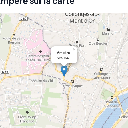
Ampère sur la carte
×
Ampère
Arrêt TCL