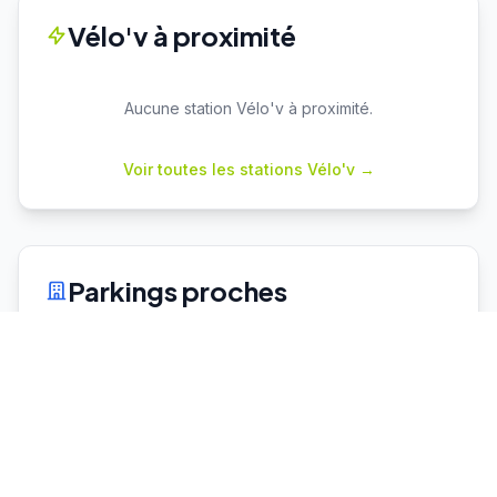
Vélo'v à proximité
Aucune station Vélo'v à proximité.
Voir toutes les stations Vélo'v →
Parkings proches
Cuire
P+R
Capacité : 78
50 places dispo
♿ 2 places PMR
Vaulx en Velin La Soie
P+R