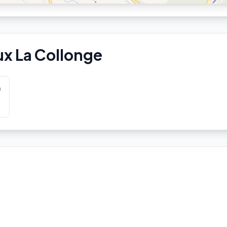
ux La Collonge
m
Aucune station Vélo'v à proximité.