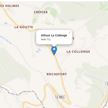
×
Affoux La Collonge
Arrêt TCL