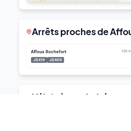
Arrêts proches de Affo
136 
Affoux Rochefort
JD419
JD409
Vélo'v à proximité