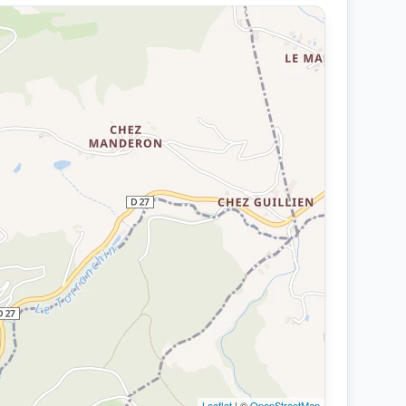
Leaflet
| ©
OpenStreetMap